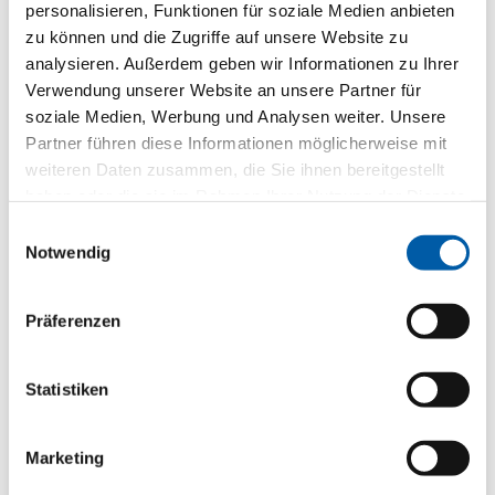
personalisieren, Funktionen für soziale Medien anbieten
zu können und die Zugriffe auf unsere Website zu
analysieren. Außerdem geben wir Informationen zu Ihrer
Verwendung unserer Website an unsere Partner für
soziale Medien, Werbung und Analysen weiter. Unsere
Partner führen diese Informationen möglicherweise mit
weiteren Daten zusammen, die Sie ihnen bereitgestellt
haben oder die sie im Rahmen Ihrer Nutzung der Dienste
JENS GASTERICH
gesammelt haben.
Geschäftsführer
Einwilligungsauswahl
Notwendig
05231 6307-402
E-Mail schreiben
Präferenzen
Statistiken
Marketing