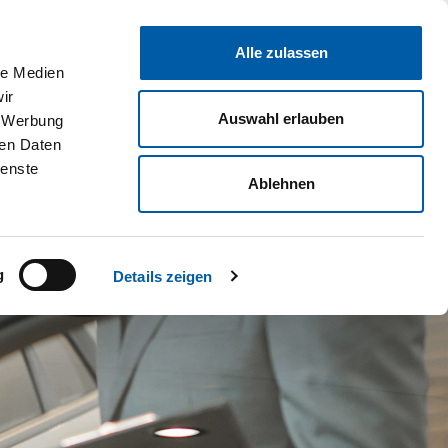
Unternehmen
Standorte & Öffnungszeiten
Kontakt
Karriere
Alle zulassen
G
SERVICE
GEWERBE
E-BIKES
VAN CLUB
EVENTS
le Medien
ir
Auswahl erlauben
, Werbung
ren Daten
ienste
Ablehnen
g
Details zeigen