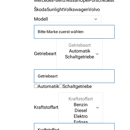
Mercedes-Benz
Nissan
Opel
Porsche
Seat
Škoda
Sunlight
Volkswagen
Volvo
Modell
Bitte Marke zuerst wählen
Getriebeart
Getriebeart
Automatik
Schaltgetriebe
Kraftstoffart
Kraftstoffart