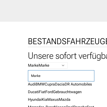
BESTANDSFAHRZEUG
Unsere sofort verfüg
Marke
Marke
Audi
BMW
Cupra
Dacia
DR Automobiles
Ducati
Fiat
Ford
Gebrauchtwagen
Hyundai
Kia
Maxus
Mazda