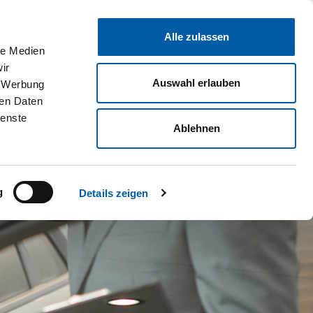
Unternehmen
Standorte & Öffnungszeiten
Kontakt
Karriere
Alle zulassen
G
SERVICE
GEWERBE
E-BIKES
VAN CLUB
EVENTS
le Medien
ir
Auswahl erlauben
, Werbung
ren Daten
ienste
Ablehnen
g
Details zeigen