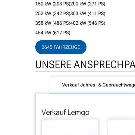
150 kW (203 PS)
200 kW (271 PS)
252 kW (342 PS)
303 kW (411 PS)
358 kW (486 PS)
402 kW (546 PS)
454 kW (617 PS)
L
2645 FAHRZEUGE
A
D
UNSERE ANSPRECHP
E
N
.
.
Verkauf Jahres- & Gebrauchtwag
.
Verkauf Lemgo