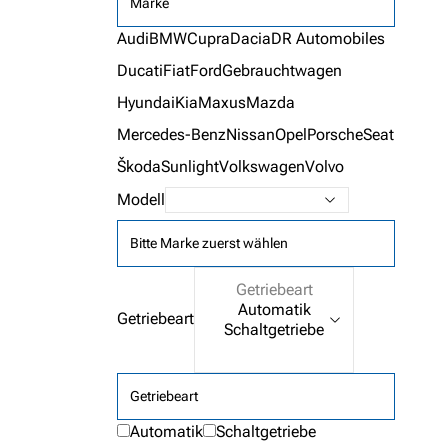
Marke
Audi
BMW
Cupra
Dacia
DR Automobiles
Ducati
Fiat
Ford
Gebrauchtwagen
Hyundai
Kia
Maxus
Mazda
Mercedes-Benz
Nissan
Opel
Porsche
Seat
Škoda
Sunlight
Volkswagen
Volvo
Modell
Bitte Marke zuerst wählen
Getriebeart
Getriebeart
Automatik
Schaltgetriebe