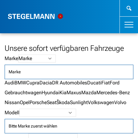
Unsere sofort verfügbaren Fahrzeuge
Marke
Marke
Audi
BMW
Cupra
Dacia
DR Automobiles
Ducati
Fiat
Ford
Gebrauchtwagen
Hyundai
Kia
Maxus
Mazda
Mercedes-Benz
Nissan
Opel
Porsche
Seat
Škoda
Sunlight
Volkswagen
Volvo
Modell
Bitte Marke zuerst wählen