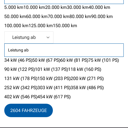
5.000 km
10.000 km
20.000 km
30.000 km
40.000 km
50.000 km
60.000 km
70.000 km
80.000 km
90.000 km
100.000 km
125.000 km
150.000 km
Leistung ab
34 kW (46 PS)
50 kW (67 PS)
60 kW (81 PS)
75 kW (101 PS)
90 kW (122 PS)
101 kW (137 PS)
118 kW (160 PS)
131 kW (178 PS)
150 kW (203 PS)
200 kW (271 PS)
252 kW (342 PS)
303 kW (411 PS)
358 kW (486 PS)
402 kW (546 PS)
454 kW (617 PS)
L
2604 FAHRZEUGE
A
D