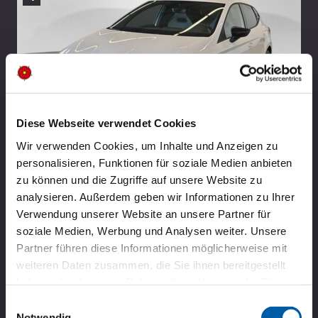
Diese Webseite verwendet Cookies
Wir verwenden Cookies, um Inhalte und Anzeigen zu
Seat Ibiza FR
personalisieren, Funktionen für soziale Medien anbieten
zu können und die Zugriffe auf unsere Website zu
ab 179,00 € / Monat
analysieren. Außerdem geben wir Informationen zu Ihrer
Verwendung unserer Website an unsere Partner für
Zum Angebot
soziale Medien, Werbung und Analysen weiter. Unsere
Partner führen diese Informationen möglicherweise mit
weiteren Daten zusammen, die Sie ihnen bereitgestellt
haben oder die sie im Rahmen Ihrer Nutzung der Dienste
gesammelt haben.
Einwilligungsauswahl
HIGHLIGHT
PRIVAT
Notwendig