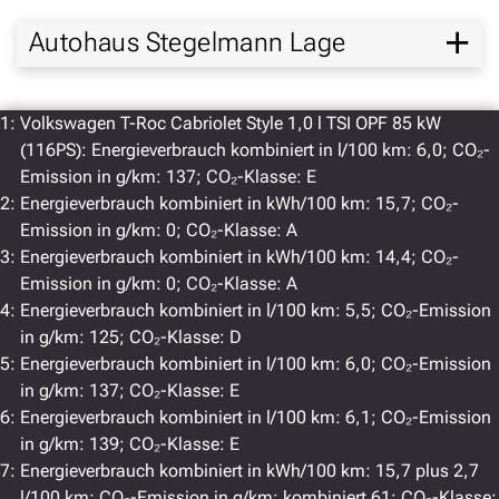
Autohaus Stegelmann Lage
1:
Volkswagen T-Roc Cabriolet Style 1,0 l TSI OPF 85 kW
(116PS): Energieverbrauch kombiniert in l/100 km: 6,0; CO₂-
:
05231 6307-0
Emission in g/km: 137; CO₂-Klasse: E
2:
Energieverbrauch kombiniert in kWh/100 km: 15,7; CO₂-
Emission in g/km: 0; CO₂-Klasse: A
3:
Energieverbrauch kombiniert in kWh/100 km: 14,4; CO₂-
Emission in g/km: 0; CO₂-Klasse: A
4:
Energieverbrauch kombiniert in l/100 km: 5,5; CO₂-Emission
in g/km: 125; CO₂-Klasse: D
Impressum
Datenschutz
AGB
5:
Energieverbrauch kombiniert in l/100 km: 6,0; CO₂-Emission
in g/km: 137; CO₂-Klasse: E
Barrierefreiheitserklärung
6:
Energieverbrauch kombiniert in l/100 km: 6,1; CO₂-Emission
in g/km: 139; CO₂-Klasse: E
7:
Energieverbrauch kombiniert in kWh/100 km: 15,7 plus 2,7
* Weitere Informationen zum offiziellen Kraftstoffverbrauch und den offiziellen
l/100 km; CO₂-Emission in g/km: kombiniert 61; CO₂-Klasse:
spezifischen CO2 -Emissionen neuer Personenkraftwagen können dem