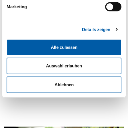
Marketing
Stromversorgung
230 V Einspeisung
Optional:
Details zeigen
Führerscheinklasse
✔
B/3
Alle zulassen
Fahrzeugart:
Sonder-Kfz. Wohnmobil
Auswahl erlauben
Highlight:
Unser alltagstauglicher
Ablehnen
Camper mit Aufstelldach