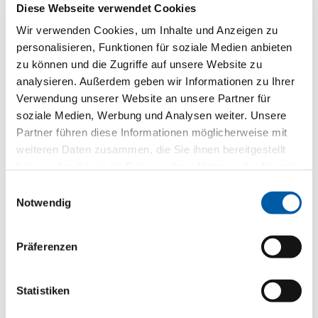
Diese Webseite verwendet Cookies
Toilette :
Optional: Zubehörtoilette
Wir verwenden Cookies, um Inhalte und Anzeigen zu
personalisieren, Funktionen für soziale Medien anbieten
zu können und die Zugriffe auf unsere Website zu
Heizung Optional:
Dieselstandheizung
analysieren. Außerdem geben wir Informationen zu Ihrer
Verwendung unserer Website an unsere Partner für
soziale Medien, Werbung und Analysen weiter. Unsere
Küche:
1-Flammen-Gasherd
1,8 kg Campinggas,
Partner führen diese Informationen möglicherweise mit
ausziehbar
weiteren Daten zusammen, die Sie ihnen bereitgestellt
haben oder die sie im Rahmen Ihrer Nutzung der Dienste
gesammelt haben.
Einwilligungsauswahl
Kühlschrank
Kühlbox
Notwendig
Optional:
Präferenzen
Wasservorrat:
-
Statistiken
Abwassertank:
-