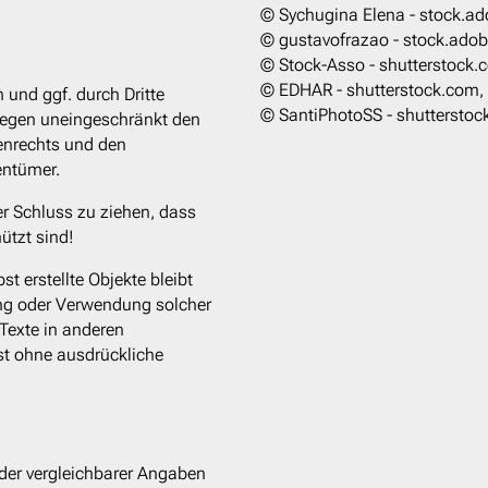
© Sychugina Elena - stock.a
© gustavofrazao - stock.ado
© Stock-Asso - shutterstock
© EDHAR - shutterstock.com,
 und ggf. durch Dritte
© SantiPhotoSS - shuttersto
iegen uneingeschränkt den
enrechts und den
entümer.
er Schluss zu ziehen, dass
ützt sind!
st erstellte Objekte bleibt
gung oder Verwendung solcher
Texte in anderen
st ohne ausdrückliche
er vergleichbarer Angaben