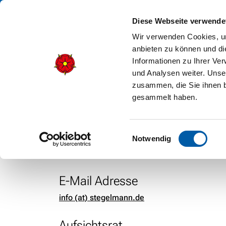
Diese Webseite verwende
Wir verwenden Cookies, um
anbieten zu können und di
Informationen zu Ihrer Ve
und Analysen weiter. Unse
IMPRESSUM
Autohaus S
zusammen, die Sie ihnen b
gesammelt haben.
Einwilligungsauswahl
Kontakt
Notwendig
Telefon:
05231 6307-0
E-Mail Adresse
info (at) stegelmann.de
Aufsichtsrat