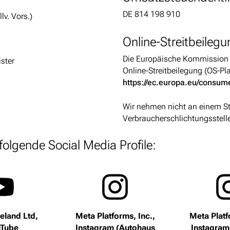
DE 814 198 910
lv. Vors.)
Online-Streitbeileg
Die Europäische Kommission st
ster
Online-Streitbeilegung (OS-Plat
https://ec.europa.eu/consum
Wir nehmen nicht an einem Str
Verbraucherschlichtungsstelle 
folgende Social Media Profile:
eland Ltd,
Meta Platforms, Inc.,
Meta Platf
Tube
Instagram (Autohaus
Instagram