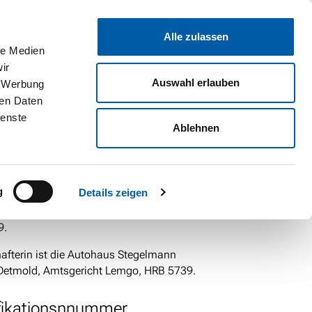
Unternehmen
Standorte & Öffnungszeiten
Kontakt
Karriere
Alle zulassen
G
SERVICE
GEWERBE
E-BIKES
VAN CLUB
EVENTS
le Medien
ir
Auswahl erlauben
, Werbung
ren Daten
. 86-88 | 32756 Detmold
ienste
Ablehnen
Gesellschafterin
g
Details zeigen
manditgesellschaft mit Sitz in Detmold,
9.
hafterin ist die Autohaus Stegelmann
Detmold, Amtsgericht Lemgo, HRB 5739.
fikationsnnummer