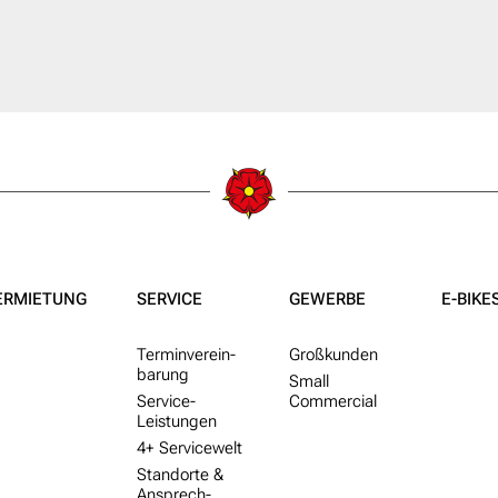
ERMIETUNG
SERVICE
GEWERBE
E-BIKE
Termin­ver­ein­
Groß­kunden
barung
Small
Service-
Commercial
Leistungen
4+ Service­welt
Standorte &
Ansprech­