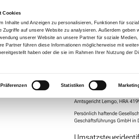
05231 6307-0
Unsere Marken
Notdienst
t Cookies
ANGEBOTE
FAHRZEUGE
VERMIETUN
 Inhalte und Anzeigen zu personalisieren, Funktionen für sozia
e Zugriffe auf unsere Website zu analysieren. Außerdem geben w
rwendung unserer Website an unsere Partner für soziale Medien
re Partner führen diese Informationen möglicherweise mit weite
tegelmann GmbH & Co. KG - Bielefelder Str
ereitgestellt haben oder die sie im Rahmen Ihrer Nutzung der D
Persönlich haftende 
Präferenzen
Statistiken
Marketin
Die Gesellschaft ist eine Kom
Amtsgericht Lemgo, HRA 419
Persönlich haftende Gesellsc
Geschäftsführungs GmbH in 
Umsatzsteueridenti