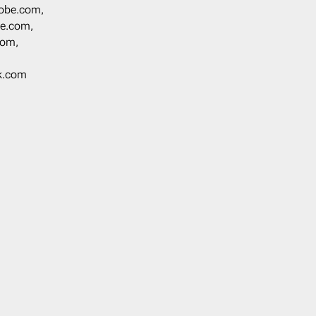
dobe.com,
be.com,
.com,
ck.com