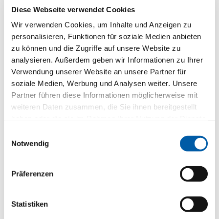
Diese Webseite verwendet Cookies
Wir verwenden Cookies, um Inhalte und Anzeigen zu
personalisieren, Funktionen für soziale Medien anbieten
Abbildung zeigt Sonderausstattung gegen Mehrpreis.
zu können und die Zugriffe auf unsere Website zu
analysieren. Außerdem geben wir Informationen zu Ihrer
Mit dem
Škoda Peaq
kündigt die Marke ihr bislang
Verwendung unserer Website an unsere Partner für
größtes und geräumigstes Modell an. Das neue
soziale Medien, Werbung und Analysen weiter. Unsere
vollelektrische SUV-Flaggschiff zeigt eindrucksvoll,
Partner führen diese Informationen möglicherweise mit
wie modernes
„Modern Solid“-Design
auf maximale
weiteren Daten zusammen, die Sie ihnen bereitgestellt
Alltagstauglichkeit trifft.
haben oder die sie im Rahmen Ihrer Nutzung der Dienste
Egal ob Abenteuer mit der Familie oder Roadtrip mit
gesammelt haben.
Einwilligungsauswahl
Freunden – der Peaq soll Platz für bis zu
sieben
Notwendig
Personen
bieten und setzt mit einer geplanten
Reichweite von
über 600 Kilometern
(vorläufiger
Wert) neue Maßstäbe in Sachen Freiheit. Ein echtes
Präferenzen
Raumwunder für alle Alltagsentdecker, die keine
Kompromisse machen wollen.
Statistiken
Bleiben Sie informiert!
Da sich das Modell noch in