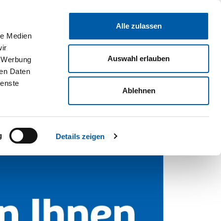
Unternehmen
Standorte & Öffnungszeiten
Kontakt
Karriere
Alle zulassen
G
SERVICE
GEWERBE
E-BIKES
VAN CLUB
EVENTS
le Medien
ir
Auswahl erlauben
, Werbung
ren Daten
ienste
Ablehnen
IHR E-BIKE KAUFEN!
g
Details zeigen