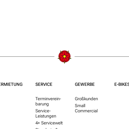
ERMIETUNG
SERVICE
GEWERBE
E-BIKE
Termin­ver­ein­
Groß­kunden
barung
Small
Service-
Commercial
Leistungen
4+ Service­welt