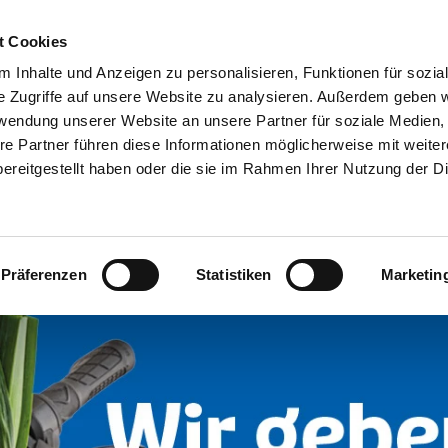
05231 6307-0
Unsere Marken
Notdienst
t Cookies
ANGEBOTE
FAHRZEUGE
VERMIETUN
 Inhalte und Anzeigen zu personalisieren, Funktionen für sozia
e Zugriffe auf unsere Website zu analysieren. Außerdem geben w
rwendung unserer Website an unsere Partner für soziale Medien
re Partner führen diese Informationen möglicherweise mit weite
19.06.2025
ereitgestellt haben oder die sie im Rahmen Ihrer Nutzung der D
INEN KORB: JETZT KORB FÜR 
Präferenzen
Statistiken
Marketin