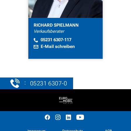
RICHARD SPIELMANN
Verkaufsberater
05231 6307-117
E-Mail schreiben
:
05231 6307-0